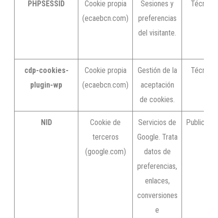
PHPSESSID
Cookie propia
Sesiones y
Técnica.
(ecaebcn.com)
preferencias
del visitante.
cdp-cookies-
Cookie propia
Gestión de la
Técnica.
plugin-wp
(ecaebcn.com)
aceptación
de cookies.
NID
Cookie de
Servicios de
Publicitari
terceros
Google. Trata
(google.com)
datos de
preferencias,
enlaces,
conversiones
e