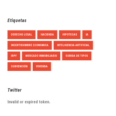
Etiquetas
DERECHO LEGAL
HACIENDA
HIPOTECAS
IA
INCERTIDUMBRE ECONOMICA
INTELIGENCIA ARTIFICIAL
IRPF
MERCADO INMOBILIARIO
SUBIDA DE TIPOS
SUBVENCIÓN
VIVIENDA
Twitter
Invalid or expired token.